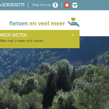
+31303031773
Volg ons op
-
MEER WETEN
Alles wat u meer wilt weten