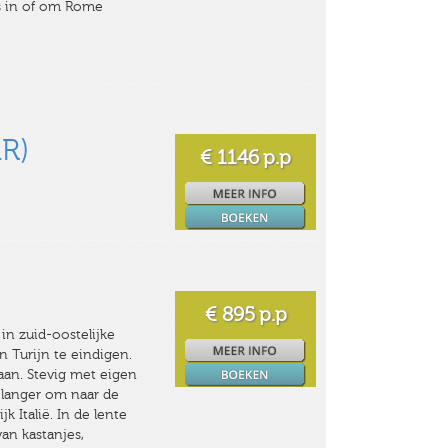
ets in of om Rome
AR)
€ 1146
p.p
€ 895
p.p
in zuid-oostelijke
n Turijn te eindigen.
 aan. Stevig met eigen
 langer om naar de
k Italië. In de lente
van kastanjes,