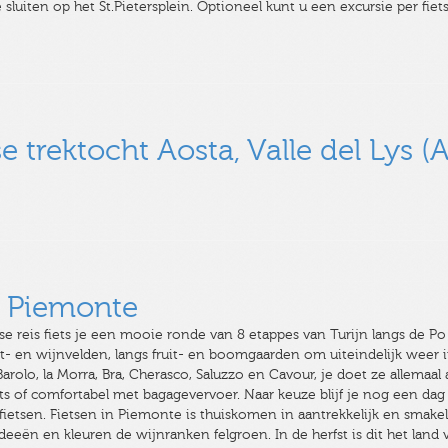
e sluiten op het St.Pietersplein. Optioneel kunt u een excursie per fi
 trektocht Aosta, Valle del Lys (
l Piemonte
e reis fiets je een mooie ronde van 8 etappes van Turijn langs de Po 
jst- en wijnvelden, langs fruit- en boomgaarden om uiteindelijk weer i
 Barolo, la Morra, Bra, Cherasco, Saluzzo en Cavour, je doet ze allemaal
ts of comfortabel met bagagevervoer. Naar keuze blijf je nog een dag
fietsen. Fietsen in Piemonte is thuiskomen in aantrekkelijk en smakelij
deeën en kleuren de wijnranken felgroen. In de herfst is dit het land 