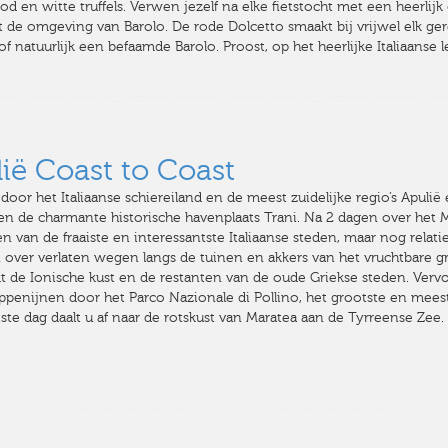
d en witte truffels. Verwen jezelf na elke fietstocht met een heerlijk
it de omgeving van Barolo. De rode Dolcetto smaakt bij vrijwel elk g
of natuurlijk een befaamde Barolo. Proost, op het heerlijke Italiaanse
lië Coast to Coast
oor het Italiaanse schiereiland en de meest zuidelijke regio’s Apulië e
 en de charmante historische havenplaats Trani. Na 2 dagen over het 
en van de fraaiste en interessantste Italiaanse steden, maar nog relat
 over verlaten wegen langs de tuinen en akkers van het vruchtbare 
t de Ionische kust en de restanten van de oude Griekse steden. Vervo
ppenijnen door het Parco Nazionale di Pollino, het grootste en mees
atste dag daalt u af naar de rotskust van Maratea aan de Tyrreense Zee.