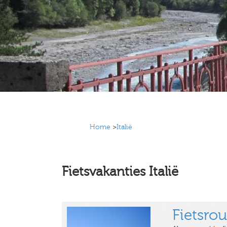
Home
>
Italië
Fietsvakanties Italië
Fietsro