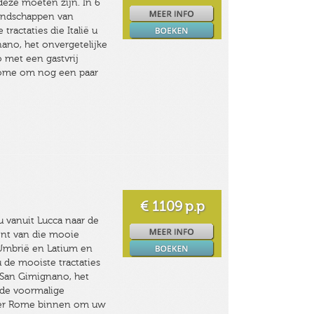
 deze moeten zijn. In 6
 landschappen van
actaties die Italië u
nano, het onvergetelijke
o met een gastvrij
r Rome om nog een paar
€ 1109
p.p
 u vanuit Lucca naar de
ent van die mooie
 Umbrië en Latium en
 de mooiste tractaties
, San Gimignano, het
 de voormalige
Tiber Rome binnen om uw