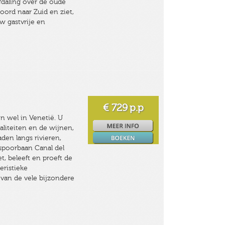
fdaling over de oude
Noord naar Zuid en ziet,
uw gastvrije en
€ 729
p.p
en wel in Venetië. U
aliteiten en de wijnen,
aden langs rivieren,
spoorbaan Canal del
et, beleeft en proeft de
eristieke
 van de vele bijzondere