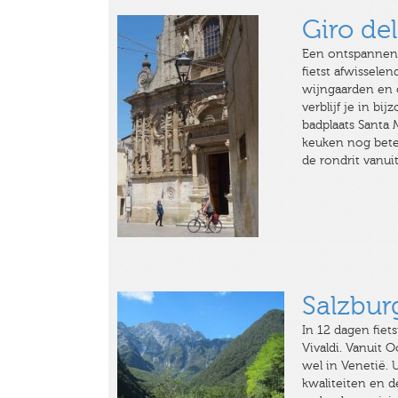
Giro del
Een ontspannen f
fietst afwissele
wijngaarden en o
verblijf je in b
badplaats Santa 
keuken nog beter 
de rondrit vanuit
Salzbur
In 12 dagen fiet
Vivaldi. Vanuit 
wel in Venetië. 
kwaliteiten en d