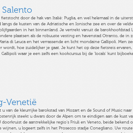
 Salento
ietstocht door de hak van Italië: Puglia, en wel helemaal in de uiterst
nd langs de kusten van de Adriatische en Ionische zee en over de ve
lijfgaarden in het binnenland. Je vertrekt vanuit de barokhoofdsta
ijzondere plaatsen als de robuuste vesting en havenstad Otranto, de i
Maria di Leuca en het verrassende en licht mondaine Gallipoli. Men zeg
wordt, hoe zuidelijker je gaat. Je kunt het op deze fietsreis ervaren,
 Gallipoli waar je een zelfs een kookcursus bij de 'locals' kunt bijboe
g-Venetië
st u van de kleurrijke barokstad van Mozart en de Sound of Music naar 
Oostenrijk steekt u dwars door de Alpen om te eindigen aan de kust v
U doorkruist de aantrekkelijke regio's Friuli en Veneto, beide bekend 
e wijnen, u logeert zelfs in het Prosecco stadje Conegliano. Uw route 