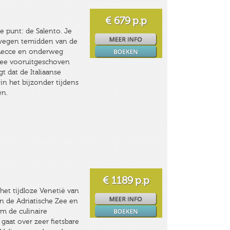
€ 679
p.p
e punt: de Salento. Je
ldwegen temidden van de
d Lecce en onderweg
n zee vooruitgeschoven
t dat de Italiaanse
 in het bijzonder tijdens
ken.
€ 1189
p.p
het tijdloze Venetië van
an de Adriatische Zee en
om de culinaire
gaat over zeer fietsbare