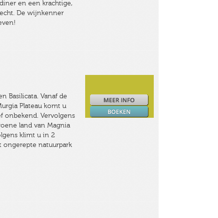
 diner en een krachtige,
erecht. De wijnkenner
 leven!
n Basilicata. Vanaf de
Murgia Plateau komt u
ief onbekend. Vervolgens
groene land van Magnia
lgens klimt u in 2
t ongerepte natuurpark