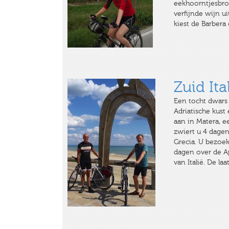
eekhoorntjesbroo
verfijnde wijn u
kiest de Barbera 
Zuid Ita
Een tocht dwars d
Adriatische kust
aan in Matera, e
zwiert u 4 dagen
Grecia. U bezoek
dagen over de A
van Italië. De la