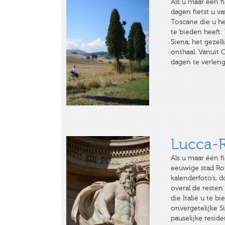
Als u maar één f
dagen fietst u v
Toscane die u he
te bieden heeft:
Siena, het gezel
onthaal. Vanuit 
dagen te verlen
Lucca-
Als u maar één fi
eeuwige stad Ro
kalenderfoto’s, 
overal de resten
die Italië u te 
onvergetelijke S
pauselijke resid