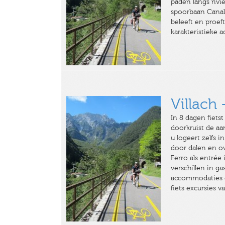
paden langs rivi
spoorbaan Canal d
beleeft en proef
karakteristieke
Villach 
In 8 dagen fiets
doorkruist de aa
u logeert zelfs 
door dalen en o
Ferro als entrée 
verschillen in g
accommodaties en
fiets excursies 