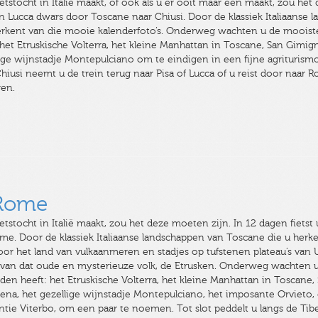
ietstocht in Italië maakt, of ook als u er ooit maar één maakt, zou het
an Lucca dwars door Toscane naar Chiusi. Door de klassiek Italiaanse
rkent van die mooie kalenderfoto’s. Onderweg wachten u de mooiste tr
 het Etruskische Volterra, het kleine Manhattan in Toscane, San Gimig
lige wijnstadje Montepulciano om te eindigen in een fijne agriturism
Chiusi neemt u de trein terug naar Pisa of Lucca of u reist door naa
gen.
Rome
etstocht in Italië maakt, zou het deze moeten zijn. In 12 dagen fietst
me. Door de klassiek Italiaanse landschappen van Toscane die u herk
door het land van vulkaanmeren en stadjes op tufstenen plateau’s van
 van dat oude en mysterieuze volk, de Etrusken. Onderweg wachten u
bieden heeft: het Etruskische Volterra, het kleine Manhattan in Toscane
iena, het gezellige wijnstadje Montepulciano, het imposante Orvieto,
entie Viterbo, om een paar te noemen. Tot slot peddelt u langs de 