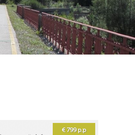
€ 799
p.p