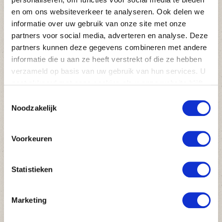
€679,-
Ontspannend
en om ons websiteverkeer te analyseren. Ook delen we
informatie over uw gebruik van onze site met onze
Giro del Salento
partners voor social media, adverteren en analyse. Deze
partners kunnen deze gegevens combineren met andere
8 dagen
informatie die u aan ze heeft verstrekt of die ze hebben
Fietsen in de hak van de laars
verzameld op basis van uw gebruik van hun services. U
gaat akkoord met onze cookies als u onze website blijft
OPTIES
gebruiken.
Toestemmingsselectie
Noodzakelijk
NAAR DEZE REIS
Voorkeuren
Statistieken
Marketing