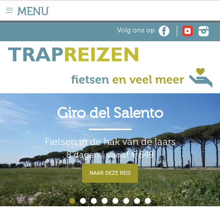
≡
MENU
+31303031773
Home
Contact
Volg ons op
Giro del Salento
Fietsen in de hak van de laars
8 dagen | vanaf € 649
NAAR DEZE REIS