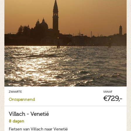
ZWAARTE
VANAF
€729,-
Ontspannend
Villach - Venetië
8 dagen
Fietsen van Villach naar Venetië