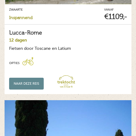
ZWAARTE
VANAF
€1109,-
Inspannend
Lucca-Rome
12 dagen
Fietsen door Toscane en Latium
OPTIES
NAAR DEZE REIS