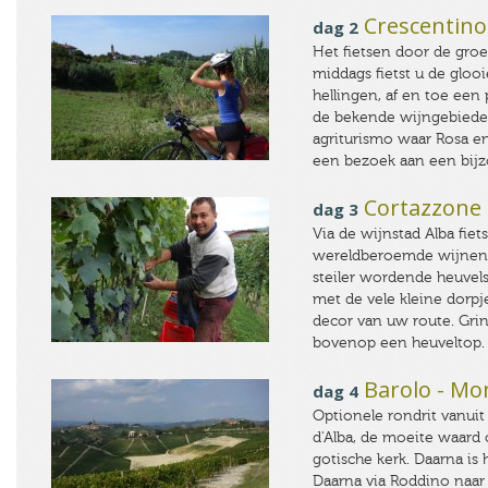
Crescentino 
dag 2
Het fietsen door de groe
middags fietst u de gloo
hellingen, af en toe een p
de bekende wijngebiede
agriturismo waar Rosa en
een bezoek aan een bij
Cortazzone -
dag 3
Via de wijnstad Alba fiet
wereldberoemde wijnen, 
steiler wordende heuvels
met de vele kleine dorp
decor van uw route. Grin
bovenop een heuveltop.
Barolo - Mon
dag 4
Optionele rondrit vanui
d'Alba, de moeite waard
gotische kerk. Daarna is
Daarna via Roddino naar 